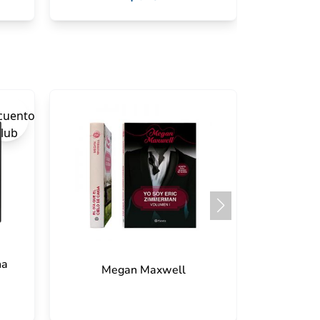
ha
Megan Maxwell
Susp